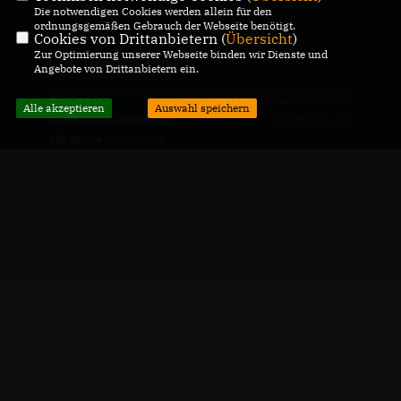
CDU NRW
Die notwendigen Cookies werden allein für den
ordnungsgemäßen Gebrauch der Webseite benötigt.
Cookies von Drittanbietern (
Übersicht
)
Zur Optimierung unserer Webseite binden wir Dienste und
CDU Deutschlands
Angebote von Drittanbietern ein.
@2026 CDU
Realisation: Sharkness Media
Alle akzeptieren
Auswahl speichern
Stadtbezirksverband Porz
GmbH & Co. KG
Alle Rechte vorbehalten.