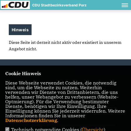
CDU Stadtbezirksverband Porz
Hinweis
Diese Seite ist derzeit nicht aktiv oder existiert in unserem
Angebot nicht.
Cookie Hinweis
Diese Webseite verwendet Cookies, die notwendig
sind, um die Webseite zu nutzen. Weiterhin
IMPRESSUM
DATENSCHUTZ
KONTAKT
verwenden wir Dienste von Drittanbietern, die uns
helfen, unser Webangebot zu verbessern (Website-
CDU Köln
Optmierung). Für die Verwendung bestimmter
Dienste, benötigen wir Ihre Einwilligung. Ihre
Einwilligung können Sie jederzeit widerrufen. Weitere
Informationen finden Sie in unserer
Junge Union Köln
Datenschutzerklärung
.
Technisch notwendige Cookies (
Übersicht
)