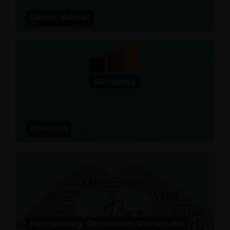
Danke, Sabine!
Endspurt
Kundgebung: Gemeinsam Demokratie