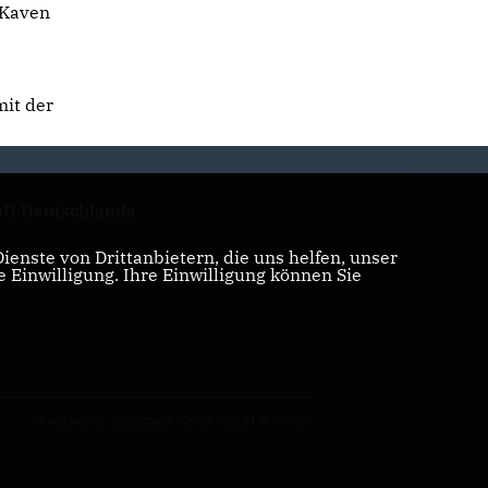
 Kaven
mit der
U Deutschlands
enste von Drittanbietern, die uns helfen, unser
Einwilligung. Ihre Einwilligung können Sie
Realisation: Sharkness Media GmbH & Co. KG