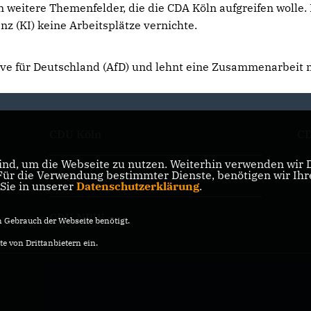
 weitere Themenfelder, die die CDA Köln aufgreifen wolle.
enz (KI) keine Arbeitsplätze vernichte.
tive für Deutschland (AfD) und lehnt eine Zusammenarbeit 
CDU Köln
CD
nd, um die Webseite zu nutzen. Weiterhin verwenden wir Di
r die Verwendung bestimmter Dienste, benötigen wir Ihre 
Junge Union Köln
 Sie in unserer
Datenschutzerklärung
.
CDU NRW
Gebrauch der Webseite benötigt.
e von Drittanbietern ein.