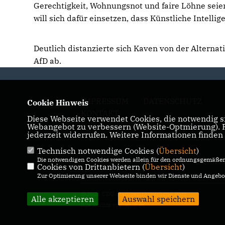
Gerechtigkeit, Wohnungsnot und faire Löhne seien
will sich dafür einsetzen, dass Künstliche Intellig
Deutlich distanzierte sich Kaven von der Alterna
AfD ab.
IMPRESSUM
DATENSCHUTZ
Cookie Hinweis
KONTAKT
Diese Webseite verwendet Cookies, die notwendig si
Webangebot zu verbessern (Website-Optmierung). Fü
jederzeit widerrufen. Weitere Informationen finden
Technisch notwendige Cookies (
Übersicht
)
Die notwendigen Cookies werden allein für den ordnungsgemäßen 
Cookies von Drittanbietern (
Übersicht
)
Zur Optimierung unserer Webseite binden wir Dienste und Angebot
@2026 CDU Stadtbezirksverband Porz
Alle akzeptieren
Auswahl speichern
Alle Rechte vorbehalten.