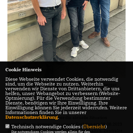
Cookie Hinweis
Diese Webseite verwendet Cookies, die notwendig
sind, um die Webseite zu nutzen. Weiterhin
v.l.n.r. Martin Pesch (Flughafen CGN), Anton Neuberger
verwenden wir Dienste von Drittanbietern, die uns
(CDU OV Wahn, Wahnheide, Lind, Libur), Volker Steingroß
(Leiter Zentralbereich Nachhaltigkeit)
helfen, unser Webangebot zu verbessern (Website-
Optmierung). Für die Verwendung bestimmter
Dienste, benötigen wir Ihre Einwilligung. Ihre
Einwilligung können Sie jederzeit widerrufen. Weitere
Informationen finden Sie in unserer
Datenschutzerklärung
.
Um sich einen Eindruck über die aktuelle Situation
verschaffen zu können hat unsere Fraktion am 28.08.2023
Technisch notwendige Cookies (
Übersicht
)
ihre Fraktionssitzung am Flughafen abgehalten. Zentraler
Die notwendigen Cookies werden allein für den