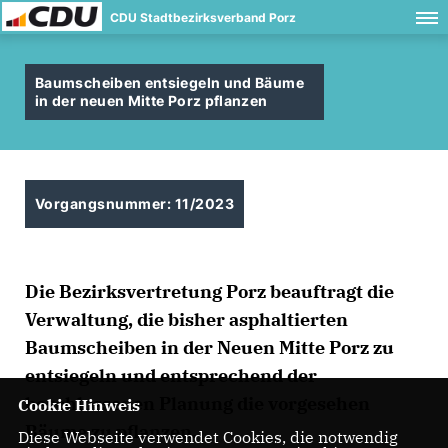
CDU Stadtbezirksverband Porz
Baumscheiben entsiegeln und Bäume
in der neuen Mitte Porz pflanzen
Vorgangsnummer: 11/2023
Die Bezirksvertretung Porz beauftragt die
Verwaltung, die bisher asphaltierten
Baumscheiben in der Neuen Mitte Porz zu
entsiegeln und entsprechend der
beschlossenen Planung die vorgesehen
Cookie Hinweis
Bäume zu pflanzen.
Diese Webseite verwendet Cookies, die notwendig