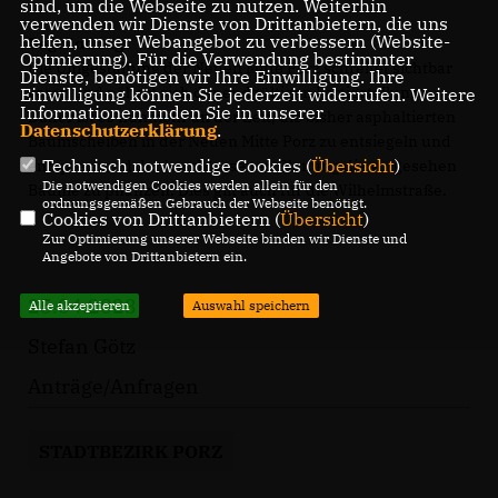
sind, um die Webseite zu nutzen. Weiterhin
verwenden wir Dienste von Drittanbietern, die uns
helfen, unser Webangebot zu verbessern (Website-
Begründung:
Optmierung). Für die Verwendung bestimmter
Die Umgestaltung der Neuen Mitte Porz schreitet sichtbar
Dienste, benötigen wir Ihre Einwilligung. Ihre
voran und nähert sich der endgültigen Fertigstellung.
Einwilligung können Sie jederzeit widerrufen. Weitere
Informationen finden Sie in unserer
Daher ist es nunmehr an der Zeit, die bisher asphaltierten
Datenschutzerklärung
.
Baumscheiben in der Neuen Mitte Porz zu entsiegeln und
Technisch notwendige Cookies (
Übersicht
)
entsprechend der beschlossenen Planung die vorgesehen
Die notwendigen Cookies werden allein für den
Bäume zu pflanzen. Dies gilt auch für die Wilhelmstraße.
ordnungsgemäßen Gebrauch der Webseite benötigt.
Cookies von Drittanbietern (
Übersicht
)
Zur Optimierung unserer Webseite binden wir Dienste und
Angebote von Drittanbietern ein.
25.04.2023
Alle akzeptieren
Auswahl speichern
Stefan Götz
Anträge/Anfragen
STADTBEZIRK PORZ