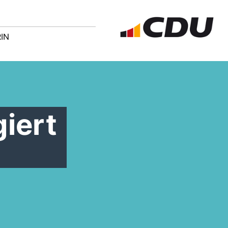
IN
iert