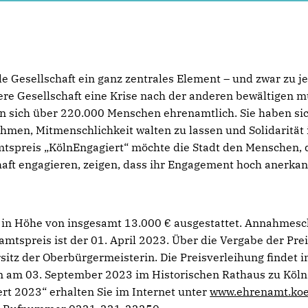
de Gesellschaft ein ganz zentrales Element – und zwar zu j
nsere Gesellschaft eine Krise nach der anderen bewältigen m
en sich über 220.000 Menschen ehrenamtlich. Sie haben si
hmen, Mitmenschlichkeit walten zu lassen und Solidarität 
spreis „KölnEngagiert“ möchte die Stadt den Menschen, 
haft engagieren, zeigen, dass ihr Engagement hoch anerka
d in Höhe von insgesamt 13.000 € ausgestattet. Annahmesc
tspreis ist der 01. April 2023. Über die Vergabe der Pre
itz der Oberbürgermeisterin. Die Preisverleihung findet 
am 03. September 2023 im Historischen Rathaus zu Köln 
t 2023“ erhalten Sie im Internet unter
www.ehrenamt.koe