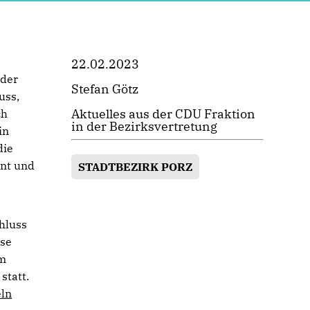
22.02.2023
eder
Stefan Götz
uss,
Aktuelles aus der CDU Fraktion
ch
in der Bezirksvertretung
in
die
nnt und
STADTBEZIRK PORZ
hluss
ise
im
statt.
ln