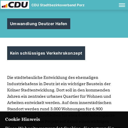
CDU Stadtbezirksverband Porz
Umwandlung Deutzer Hafen
Kein schlüssiges Verkehrskonzept
Die städtebauliche Entwicklung des ehemaligen
Industriehafens in Deutz ist ein wichtiger Baustein der
Kölner Stadtentwicklung. Dort soll in den kommenden
Jahren ein zentrales urbanes Quartier für Wohnen und
Arbeiten entwickelt werden. Auf dem innerstädtischen
Standort werden rund 3.000 Wohnungen für 6.900
Einwohner und Büroflächen für etwa 6.000 Arbeitsplätze
Cookie Hinweis
neu entstehen. Das Projekt soll damit einen wichtigen
Impuls nicht nur für die Entwicklung des rechtsrheinischen