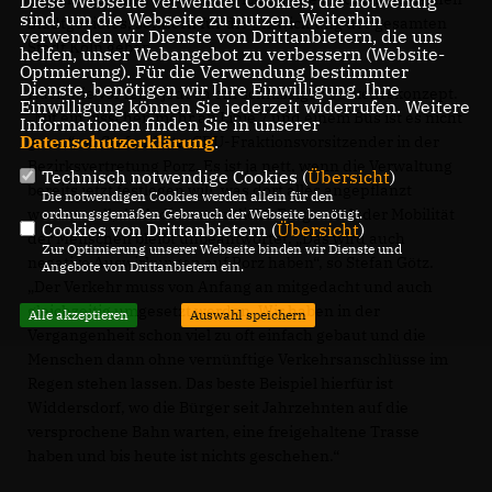
Diese Webseite verwendet Cookies, die notwendig
sind, um die Webseite zu nutzen. Weiterhin
Stadtgebietes, sondern für die Entwicklung der gesamten
verwenden wir Dienste von Drittanbietern, die uns
Stadt Köln geben.
helfen, unser Webangebot zu verbessern (Website-
Optmierung). Für die Verwendung bestimmter
Dienste, benötigen wir Ihre Einwilligung. Ihre
Nach wie vor fehlt jedoch ein schlüssiges Verkehrskonzept.
Einwilligung können Sie jederzeit widerrufen. Weitere
Mit ein bisschen mehr an Linie 7 und einem Bus ist es nicht
Informationen finden Sie in unserer
Datenschutzerklärung
.
getan“, so Stefan Götz, CDU-Fraktionsvorsitzender in der
Bezirksvertretung Porz. Es ist ja nett, wenn die Verwaltung
Technisch notwendige Cookies (
Übersicht
)
bereits jetzt festlegen will, was dort alles angepflanzt
Die notwendigen Cookies werden allein für den
werden soll, doch die wesentliche Frage nach der Mobilität
ordnungsgemäßen Gebrauch der Webseite benötigt.
Cookies von Drittanbietern (
Übersicht
)
der Menschen bleibt unbeantwortet. „Das wird auch
Zur Optimierung unserer Webseite binden wir Dienste und
negative Auswirkungen auf Porz haben“, so Stefan Götz.
Angebote von Drittanbietern ein.
Der Verkehr muss von Anfang an mitgedacht und auch
gleichzeitig umgesetzt werden. Wir haben in der
Alle akzeptieren
Auswahl speichern
Vergangenheit schon viel zu oft einfach gebaut und die
Menschen dann ohne vernünftige Verkehrsanschlüsse im
Regen stehen lassen. Das beste Beispiel hierfür ist
Widdersdorf, wo die Bürger seit Jahrzehnten auf die
versprochene Bahn warten, eine freigehaltene Trasse
haben und bis heute ist nichts geschehen.“